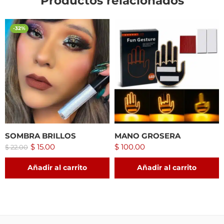
Productos relacionados
-32%
SOMBRA BRILLOS
MANO GROSERA
$
15.00
$
100.00
$
22.00
Añadir al carrito
Añadir al carrito