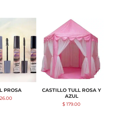
L PROSA
CASTILLO TULL ROSA Y
FUNDA
AZUL
1
26.00
$
179.00