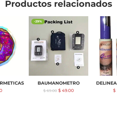
Productos relacionados
-29%
ERMETICAS
BAUMANOMETRO
DELINE
0
$
49.00
$
$
69.00