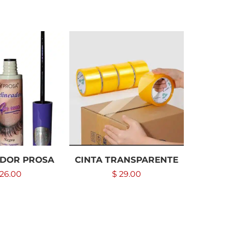
-20%
ADOR PROSA
CINTA TRANSPARENTE
LEG
26.00
$
29.00
$