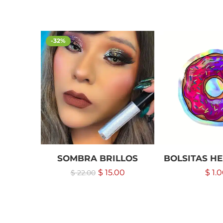
-32%
SOMBRA BRILLOS
BOLSITAS H
$
15.00
$
1.0
$
22.00