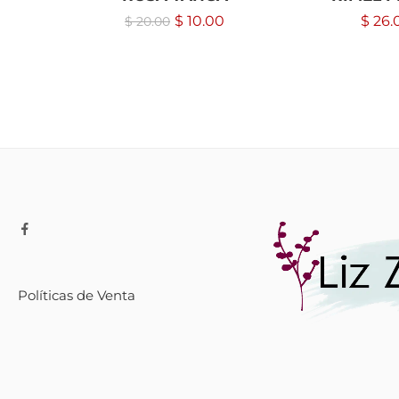
$
10.00
$
26.
$
20.00
Políticas de Venta