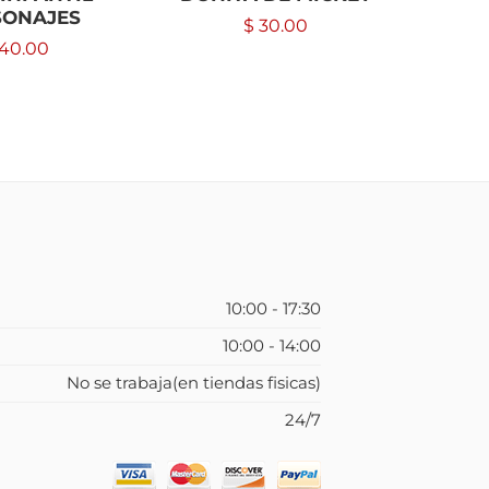
SONAJES
TOY STO
$
30.00
10, 12
40.00
D
10:00 - 17:30
10:00 - 14:00
No se trabaja(en tiendas fisicas)
24/7