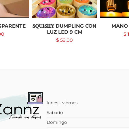
SPARENTE
𝐒𝐐𝐔𝐈𝐒𝐇𝐘 DUMPLING CON
MANO
LUZ LED 9 CM
00
$
1
$
59.00
lunes - viernes
Sabado
Domingo