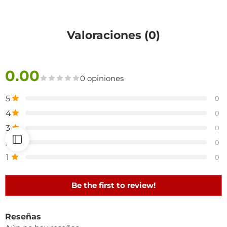
Valoraciones (0)
0.00
0 opiniones
5
0
4
0
3
0
2
0
1
0
Be the first to review!
Reseñas