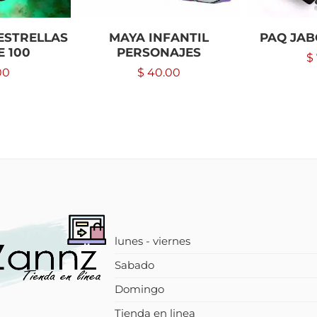
ESTRELLAS
MAYA INFANTIL
PAQ JA
E 100
PERSONAJES
$
00
$
40.00
lunes - viernes
Sabado
Domingo
Tienda en linea