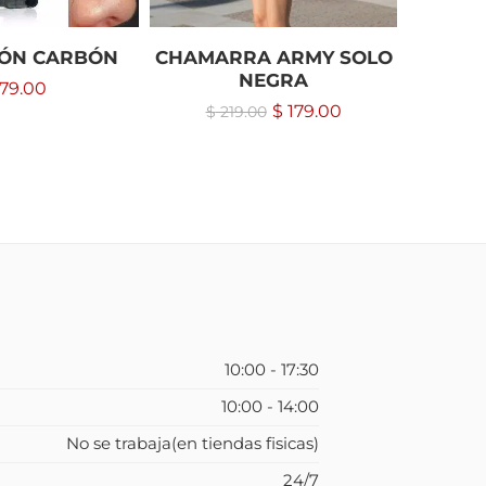
BÓN CARBÓN
CHAMARRA ARMY SOLO
CRO
NEGRA
79.00
$
179.00
$
219.00
10:00 - 17:30
10:00 - 14:00
No se trabaja(en tiendas fisicas)
24/7