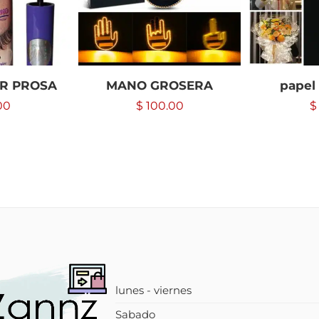
R PROSA
MANO GROSERA
papel
00
$
100.00
$
lunes - viernes
Sabado