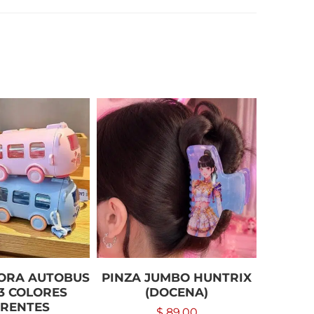
ORA AUTOBUS
PINZA JUMBO HUNTRIX
GORRO 
3 COLORES
(DOCENA)
ERENTES
$
89.00