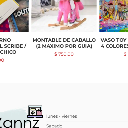
RNO
MONTABLE DE CABALLO
VASO TOY
 SCRIBE /
(2 MAXIMO POR GUIA)
4 COLORE
CHICO
$
750.00
$
00
lunes - viernes
Sabado