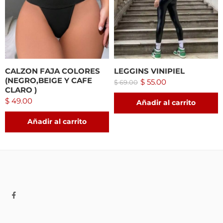
CALZON FAJA COLORES
LEGGINS VINIPIEL
(NEGRO,BEIGE Y CAFE
$
55.00
$
69.00
CLARO )
$
49.00
Añadir al carrito
Añadir al carrito