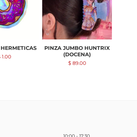
 HERMETICAS
PINZA JUMBO HUNTRIX
CALZO
(DOCENA)
(NEGR
$
1.00
$
89.00
10:00 - 17:30