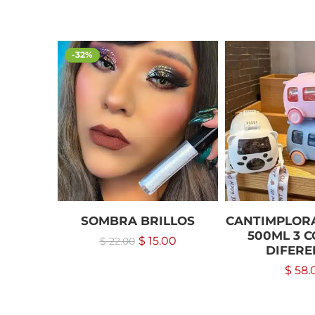
-32%
SOMBRA BRILLOS
CANTIMPLOR
500ML 3 
$
15.00
$
22.00
DIFERE
$
58.