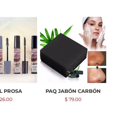
L PROSA
PAQ JABÓN CARBÓN
CALZO
(NEGR
26.00
$
79.00