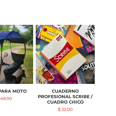
PARA MOTO
CUADERNO
R
PROFESIONAL SCRIBE /
149.00
CUADRO CHICO
$
22.00