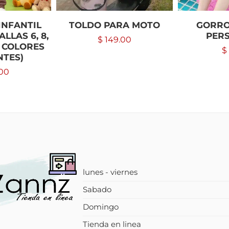
INFANTIL
TOLDO PARA MOTO
GORRO
ALLAS 6, 8,
PER
$
149.00
16 COLORES
$
NTES)
00
lunes - viernes
Sabado
Domingo
Tienda en linea