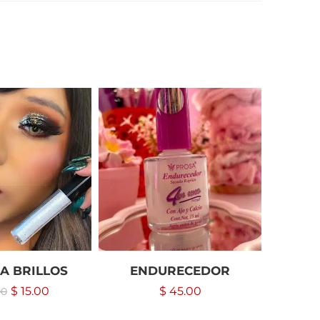
-18%
A BRILLOS
ENDURECEDOR
CHAMA
$
15.00
$
45.00
00
$
2