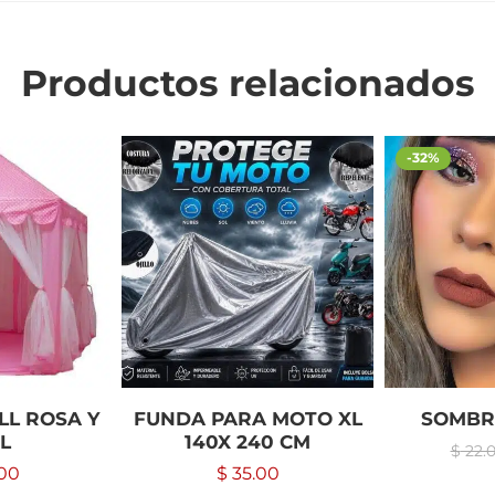
Productos relacionados
-32%
LL ROSA Y
FUNDA PARA MOTO XL
SOMBR
L
140X 240 CM
$
22.
00
$
35.00