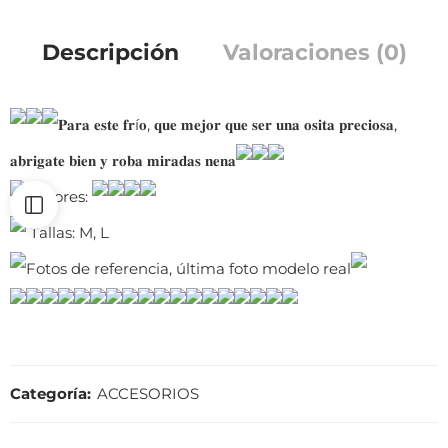
Descripción
Valoraciones (0)
𝐏𝐚𝐫𝐚 𝐞𝐬𝐭𝐞 𝐟𝐫í𝐨, 𝐪𝐮𝐞 𝐦𝐞𝐣𝐨𝐫 𝐪𝐮𝐞 𝐬𝐞𝐫 𝐮𝐧𝐚 𝐨𝐬𝐢𝐭𝐚 𝐩𝐫𝐞𝐜𝐢𝐨𝐬𝐚,
𝐚𝐛𝐫𝐢𝐠𝐚𝐭𝐞 𝐛𝐢𝐞𝐧 𝐲 𝐫𝐨𝐛𝐚 𝐦𝐢𝐫𝐚𝐝𝐚𝐬 𝐧𝐞𝐧𝐚
Colores:
Tallas: M, L
Fotos de referencia, última foto modelo real
Categoría:
ACCESORIOS