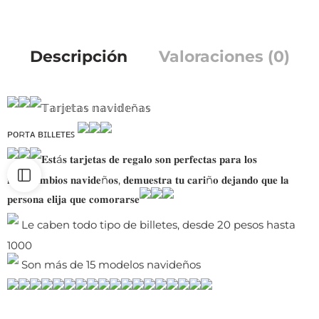
Descripción
Valoraciones (0)
𝕋𝕒𝕣𝕛𝕖𝕥𝕒𝕤 𝕟𝕒𝕧𝕚𝕕𝕖ñ𝕒𝕤
ᴘᴏʀᴛᴀ ʙɪʟʟᴇᴛᴇꜱ
𝐄𝐬𝐭á𝐬 𝐭𝐚𝐫𝐣𝐞𝐭𝐚𝐬 𝐝𝐞 𝐫𝐞𝐠𝐚𝐥𝐨 𝐬𝐨𝐧 𝐩𝐞𝐫𝐟𝐞𝐜𝐭𝐚𝐬 𝐩𝐚𝐫𝐚 𝐥𝐨𝐬
𝐢𝐧𝐭𝐞𝐫𝐜𝐚𝐦𝐛𝐢𝐨𝐬 𝐧𝐚𝐯𝐢𝐝𝐞ñ𝐨𝐬, 𝐝𝐞𝐦𝐮𝐞𝐬𝐭𝐫𝐚 𝐭𝐮 𝐜𝐚𝐫𝐢ñ𝐨 𝐝𝐞𝐣𝐚𝐧𝐝𝐨 𝐪𝐮𝐞 𝐥𝐚
𝐩𝐞𝐫𝐬𝐨𝐧𝐚 𝐞𝐥𝐢𝐣𝐚 𝐪𝐮𝐞 𝐜𝐨𝐦𝐨𝐫𝐚𝐫𝐬𝐞
Le caben todo tipo de billetes, desde 20 pesos hasta
1000
Son más de 15 modelos navideños