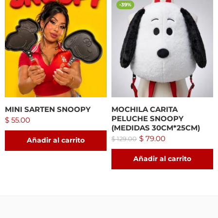
-39%
MINI SARTEN SNOOPY
MOCHILA CARITA
PELUCHE SNOOPY
$
55.00
(MEDIDAS 30CM*25CM)
$
79.00
$
129.00
Añadir al carrito
Añadir al carrito