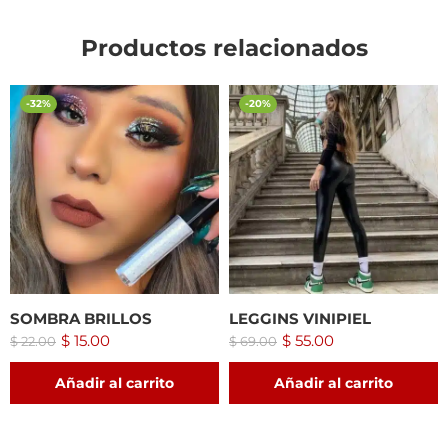
Productos relacionados
-32%
-20%
SOMBRA BRILLOS
LEGGINS VINIPIEL
$
15.00
$
55.00
$
22.00
$
69.00
Añadir al carrito
Añadir al carrito