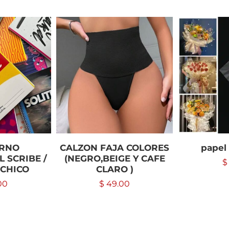
RNO
CALZON FAJA COLORES
papel
 SCRIBE /
(NEGRO,BEIGE Y CAFE
$
CHICO
CLARO )
00
$
49.00