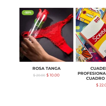
-50%
ROSA TANGA
CUADE
PROFESIONAL
$
10.00
$
20.00
CUADRO 
$
22.