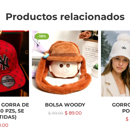
Productos relacionados
-10%
 GORRA DE
BOLSA WOODY
GORRO
0 PZS, SE
P
$
89.00
$
99.00
TIDAS)
$
0.00