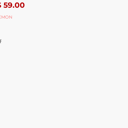
$
59.00
EMON