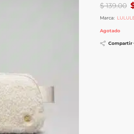
$
139.00
Marca:
LULUL
Agotado
Compartir