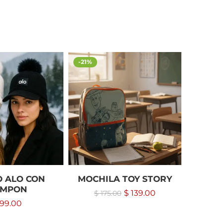
-21%
 ALO CON
MOCHILA TOY STORY
AL
OMPON
$
139.00
$
175.00
99.00