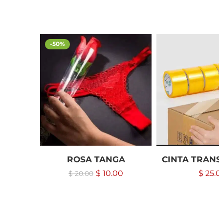
-50%
ROSA TANGA
CINTA TRAN
$
10.00
$
25.
$
20.00