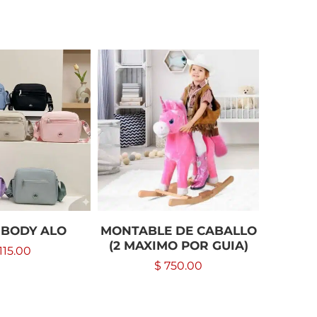
-20%
 BODY ALO
MONTABLE DE CABALLO
LEG
(2 MAXIMO POR GUIA)
115.00
$
$
750.00