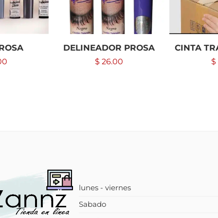
PROSA
DELINEADOR PROSA
CINTA T
00
$
26.00
$
lunes - viernes
Sabado